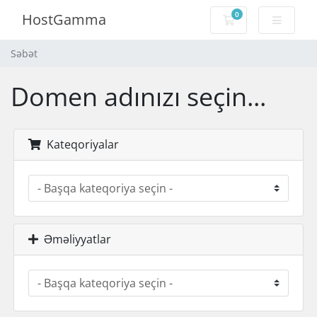
0
HostGamma
Səbət
Səbət
Domen adınızı seçin...
Kateqoriyalar
Əməliyyatlar