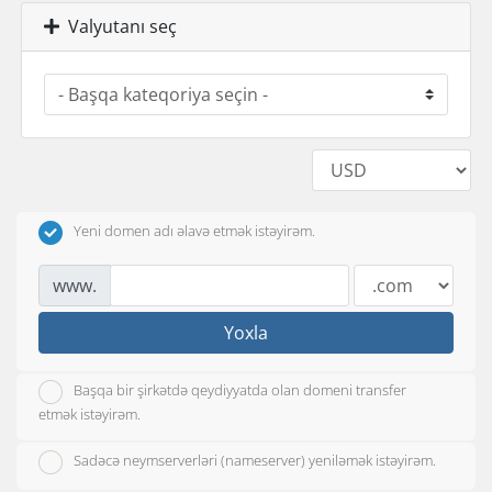
Valyutanı seç
Yeni domen adı əlavə etmək istəyirəm.
www.
Yoxla
Başqa bir şirkətdə qeydiyyatda olan domeni transfer
etmək istəyirəm.
Sadəcə neymserverləri (nameserver) yeniləmək istəyirəm.